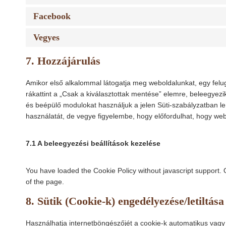
Facebook
Vegyes
7. Hozzájárulás
Amikor első alkalommal látogatja meg weboldalunkat, egy felug
rákattint a „Csak a kiválasztottak mentése” elemre, beleegyezi
és beépülő modulokat használjuk a jelen Süti-szabályzatban leír
használatát, de vegye figyelembe, hogy előfordulhat, hogy w
7.1 A beleegyezési beállítások kezelése
You have loaded the Cookie Policy without javascript support
of the page.
8. Sütik (Cookie-k) engedélyezése/letiltása 
Használhatja internetböngészőjét a cookie-k automatikus vagy 