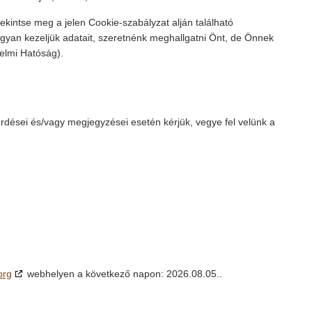
tekintse meg a jelen Cookie-szabályzat alján található
gyan kezeljük adatait, szeretnénk meghallgatni Önt, de Önnek
elmi Hatóság).
kérdései és/vagy megjegyzései esetén kérjük, vegye fel velünk a
org
webhelyen a következő napon: 2026.08.05..