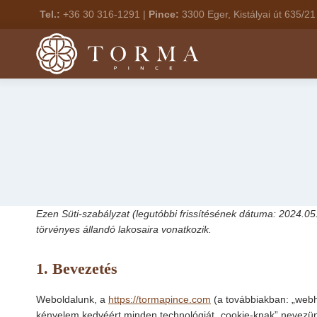
Skip
Tel.:
+36 30 316-1291 |
Pince:
3300 Eger, Kistályai út 635/21
to
content
Ezen Süti-szabályzat (legutóbbi frissítésének dátuma: 2024.0
törvényes állandó lakosaira vonatkozik.
1. Bevezetés
Weboldalunk, a
https://tormapince.com
(a továbbiakban: „webh
kényelem kedvéért minden technológiát „cookie-knak” nevezünk)