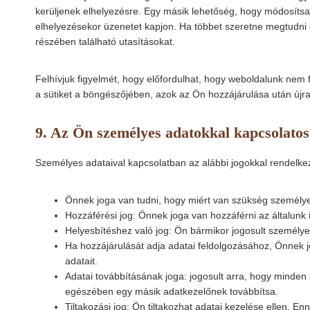
kerüljenek elhelyezésre. Egy másik lehetőség, hogy módosítsa
elhelyezésekor üzenetet kapjon. Ha többet szeretne megtudni 
részében található utasításokat.
Felhívjuk figyelmét, hogy előfordulhat, hogy weboldalunk nem fo
a sütiket a böngészőjében, azok az Ön hozzájárulása után újra
9. Az Ön személyes adatokkal kapcsolatos
Személyes adataival kapcsolatban az alábbi jogokkal rendelkez
Önnek joga van tudni, hogy miért van szükség személyes
Hozzáférési jog: Önnek joga van hozzáférni az általunk
Helyesbítéshez való jog: Ön bármikor jogosult személyes 
Ha hozzájárulását adja adatai feldolgozásához, Önnek jo
adatait.
Adatai továbbításának joga: jogosult arra, hogy minden 
egészében egy másik adatkezelőnek továbbítsa.
Tiltakozási jog: Ön tiltakozhat adatai kezelése ellen. En