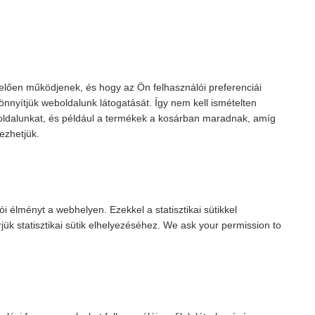
lelően működjenek, és hogy az Ön felhasználói preferenciái
önnyítjük weboldalunk látogatását. Így nem kell ismételten
ldalunkat, és például a termékek a kosárban maradnak, amíg
yezhetjük.
lói élményt a webhelyen. Ezekkel a statisztikai sütikkel
ük statisztikai sütik elhelyezéséhez. We ask your permission to