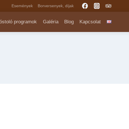
Események
Borversenyek, díjak
óstoló programok
Galéria
Blog
Kapcsolat