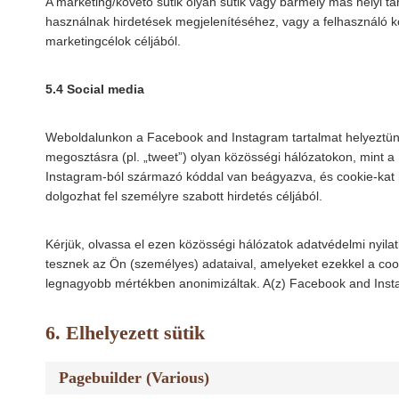
A marketing/követő sütik olyan sütik vagy bármely más helyi tár
használnak hirdetések megjelenítéséhez, vagy a felhasználó
marketingcélok céljából.
5.4 Social media
Weboldalunkon a Facebook and Instagram tartalmat helyeztünk e
megosztásra (pl. „tweet”) olyan közösségi hálózatokon, mint 
Instagram-ból származó kóddal van beágyazva, és cookie-kat he
dolgozhat fel személyre szabott hirdetés céljából.
Kérjük, olvassa el ezen közösségi hálózatok adatvédelmi nyila
tesznek az Ön (személyes) adataival, amelyeket ezekkel a cook
legnagyobb mértékben anonimizáltak. A(z) Facebook and Insta
6. Elhelyezett sütik
Pagebuilder (Various)