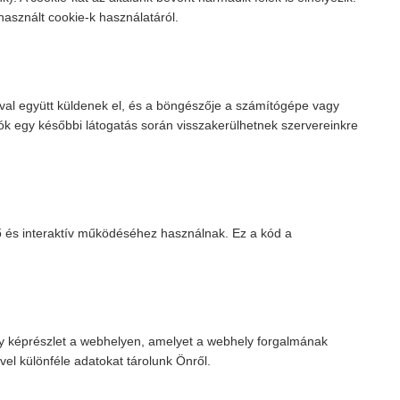
asznált cookie-k használatáról.
laival együtt küldenek el, és a böngészője a számítógépe vagy
iók egy későbbi látogatás során visszakerülhetnek szervereinkre
ő és interaktív működéséhez használnak. Ez a kód a
agy képrészlet a webhelyen, amelyet a webhely forgalmának
el különféle adatokat tárolunk Önről.