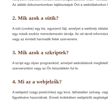
Az alábbi dokumentumban tájékoztatjuk Önt a weboldalunkon h
2. Mik azok a sütik?
A süti (cookie) egy kis, egyszerű fájl, amelyet a webhely olda
egy másik eszköz merevlemezén tárolja. Az ott tárolt informác
vagy az érintett harmadik felek szervereire.
3. Mik azok a szkriptek?
A script egy olyan programkód, amelyet weboldalunk megfelel
szerverünkön vagy az Ön készülékén fut le.
4. Mi az a webjelzők?
A webjelző (vagy pixelcímke) egy kicsi, láthatatlan szöveg- v
figyelésére használnak. Ennek érdekében webjelzők segítségév