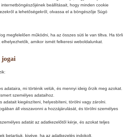
c
e
e
b
 internetböngészőjének beállításait, hogy minden cookie
r
n
s
g
b
e
ezekről a lehetőségekről, olvassa el a böngészője Súgó
e
t
y
o
c
s
e
o
a
s
k
p
g megfelelően működni, ha az összes süti le van tiltva. Ha törli
t
 elhelyezhetők, amikor ismét felkeresi weboldalunkat.
c
h
 jogai
a
ik:
 adataira, mi történik velük, és mennyi ideig őrzik meg azokat.
 ismert személyes adataihoz.
adatait kiegészíteni, helyesbíteni, törölni vagy zárolni.
gában áll visszavonni a hozzájárulását, és törölni személyes
személyes adatát az adatkezelőtől kérje, és azokat teljes
nek betartjuk, kivéve, ha az adatkezelés indokolt.