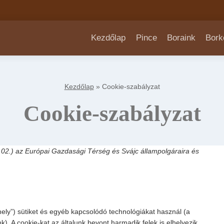
Kezdőlap
Pince
Boraink
Bork
Kezdőlap
»
Cookie-szabályzat
Cookie-szabályzat
5.02.) az Európai Gazdasági Térség és Svájc állampolgáraira és
ely”) sütiket és egyéb kapcsolódó technológiákat használ (a
. A cookie-kat az általunk bevont harmadik felek is elhelyezik.