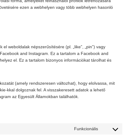
olási forma, amelyeket felhasználói profilok létrehozására
 követésére ezen a webhelyen vagy több webhelyen hasonló
l weboldalak népszerűsítésére (pl. „like”, „pin”) vagy
a Facebook and Instagram. Ez a tartalom a Facebook and
lyez el. Ez a tartalom bizonyos információkat tárolhat és
tkozatát (amely rendszeresen változhat), hogy elolvassa, mit
ie-kkal dolgoznak fel. A visszakeresett adatok a lehető
gram az Egyesült Államokban találhatók.
Funkcionális
C