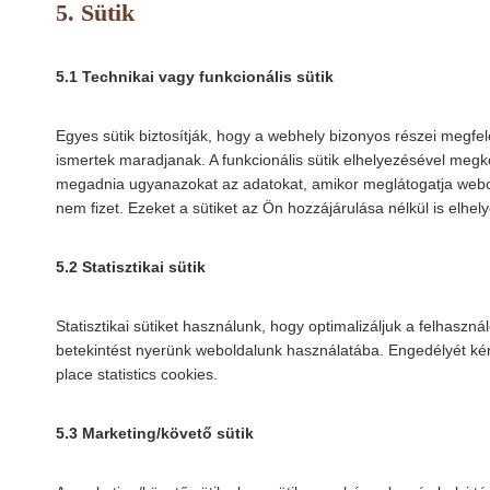
5. Sütik
5.1 Technikai vagy funkcionális sütik
Egyes sütik biztosítják, hogy a webhely bizonyos részei megfe
ismertek maradjanak. A funkcionális sütik elhelyezésével megk
megadnia ugyanazokat az adatokat, amikor meglátogatja webo
nem fizet. Ezeket a sütiket az Ön hozzájárulása nélkül is elhel
5.2 Statisztikai sütik
Statisztikai sütiket használunk, hogy optimalizáljuk a felhaszná
betekintést nyerünk weboldalunk használatába. Engedélyét kérj
place statistics cookies.
5.3 Marketing/követő sütik