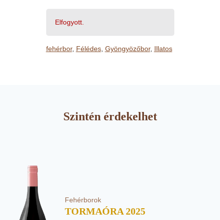
Elfogyott.
fehérbor
,
Félédes
,
Gyöngyözőbor
,
Illatos
Szintén érdekelhet
Fehérborok
TORMAÓRA 2025