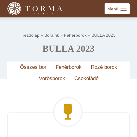
Skip
Menü
to
content
Kezdőlap
»
Boraink
»
Fehérborok
»
BULLA 2023
BULLA 2023
Összes bor
Fehérborok
Rozé borok
Vörösborok
Csokoládé