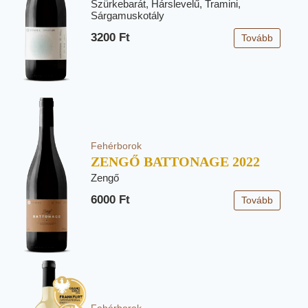
Szürkebarát, Hárslevelű, Tramini,
Sárgamuskotály
3200 Ft
Tovább
Fehérborok
ZENGŐ BATTONAGE 2022
Zengő
6000 Ft
Tovább