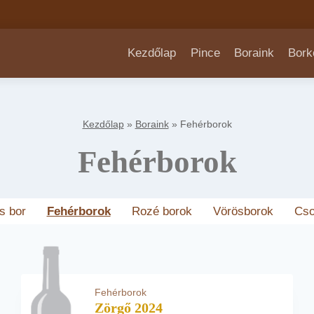
Kezdőlap
Pince
Boraink
Bork
Kezdőlap
»
Boraink
»
Fehérborok
Fehérborok
s bor
Fehérborok
Rozé borok
Vörösborok
Cso
Fehérborok
Zörgő 2024