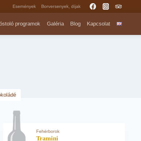
Események
Borversenyek, díjak
óstoló programok
Galéria
Blog
Kapcsolat
koládé
Fehérborok
Tramini