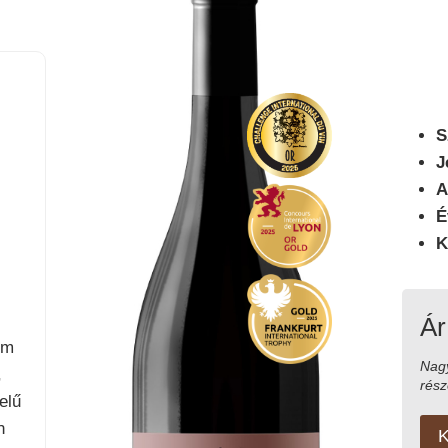
S
J
A
É
K
Ár
om
Nag
,
rész
elű
n
K