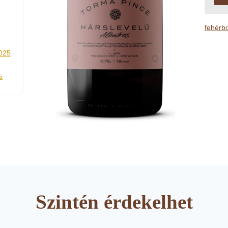
fehérb
025
5
Szintén érdekelhet