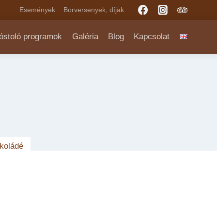
Események
Borversenyek, díjak
óstoló programok
Galéria
Blog
Kapcsolat
koládé