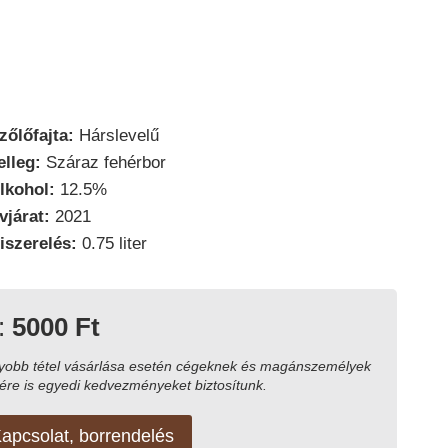
zőlőfajta:
Hárslevelű
elleg:
Száraz fehérbor
lkohol:
12.5%
vjárat:
2021
iszerelés:
0.75 liter
:
5000 Ft
yobb tétel vásárlása esetén cégeknek és magánszemélyek
ére is egyedi kedvezményeket biztosítunk.
apcsolat, borrendelés