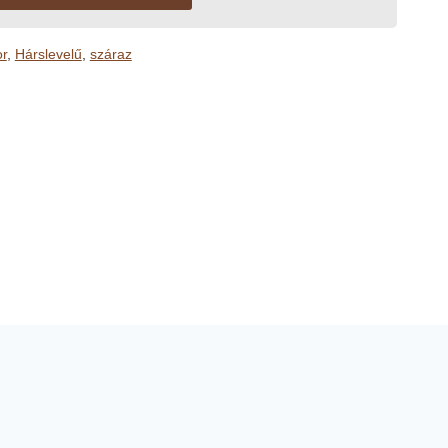
or
,
Hárslevelű
,
száraz