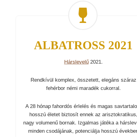
ALBATROSS 2021
Hárslevelű
2021.
Rendkívül komplex, összetett, elegáns száraz
fehérbor némi maradék cukorral.
A 28 hónap fahordós érlelés és magas savtartal
hosszú életet biztosít ennek az arisztokratikus
nagy volumenű bornak. Izgalmas játéka a hárslev
minden csodájának, potenciálja hosszú évekbe