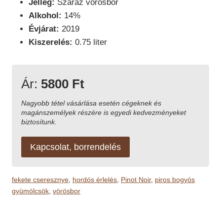
Jelleg:
Száraz vörösbor
Alkohol:
14%
Évjárat:
2019
Kiszerelés:
0.75 liter
Ár:
5800 Ft
Nagyobb tétel vásárlása esetén cégeknek és
magánszemélyek részére is egyedi kedvezményeket
biztosítunk.
Kapcsolat, borrendelés
fekete cseresznye
,
hordós érlelés
,
Pinot Noir
,
piros bogyós
gyümölcsök
,
vörösbor