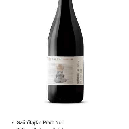
Szőlőfajta:
Pinot Noir