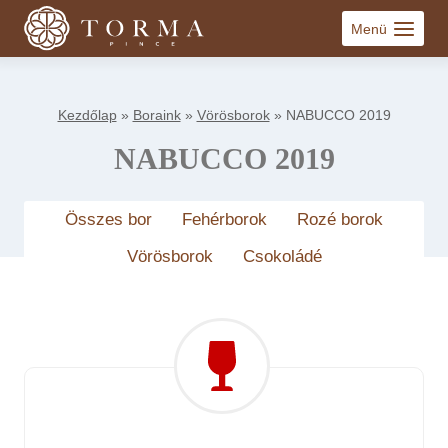
Skip
Menü
to
content
Kezdőlap
»
Boraink
»
Vörösborok
»
NABUCCO 2019
NABUCCO 2019
Összes bor
Fehérborok
Rozé borok
Vörösborok
Csokoládé