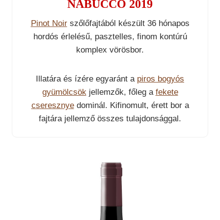
NABUCCO 2019
Pinot Noir
szőlőfajtából készült 36 hónapos
hordós érlelésű, pasztelles, finom kontúrú
komplex vörösbor.
Illatára és ízére egyaránt a
piros bogyós
gyümölcsök
jellemzők, főleg a
fekete
cseresznye
dominál. Kifinomult, érett bor a
fajtára jellemző összes tulajdonsággal.