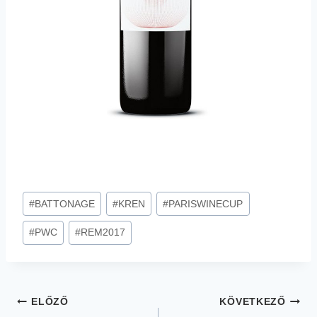
Post
#
BATTONAGE
#
KREN
#
PARISWINECUP
Tags:
#
PWC
#
REM2017
Bejegyzés
ELŐZŐ
KÖVETKEZŐ