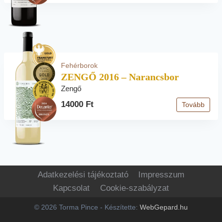
Fehérborok
ZENGŐ 2016 – Narancsbor
Zengő
14000 Ft
Tovább
Adatkezelési tájékoztató
Impresszum
Kapcsolat
Cookie-szabályzat
© 2026 Torma Pince - Készítette:
WebGepard.hu