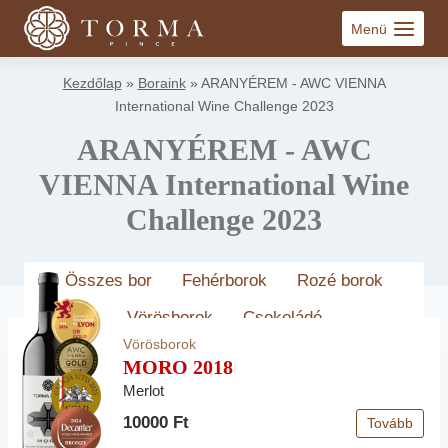
Skip
Menü
to
content
Kezdőlap
»
Boraink
»
ARANYÉREM - AWC VIENNA
International Wine Challenge 2023
ARANYÉREM - AWC
VIENNA International Wine
Challenge 2023
Összes bor
Fehérborok
Rozé borok
Vörösborok
Csokoládé
Vörösborok
MORO 2018
Merlot
10000 Ft
Tovább