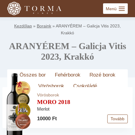
Skip
Menü
to
content
Kezdőlap
»
Boraink
»
ARANYÉREM – Galicja Vitis 2023,
Krakkó
ARANYÉREM – Galicja Vitis
2023, Krakkó
Összes bor
Fehérborok
Rozé borok
Vörösborok
Csokoládé
Vörösborok
MORO 2018
Merlot
10000 Ft
Tovább