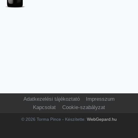
Adatkezelési tájékoztató
Impresszum
Kapcsolat
Cookie-szabályzat
© 2026 Torma Pince - Készítette:
WebGepard.hu