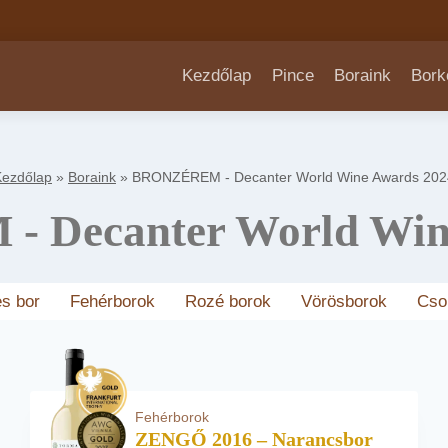
Kezdőlap
Pince
Boraink
Bork
Kezdőlap
»
Boraink
»
BRONZÉREM - Decanter World Wine Awards 202
Decanter World Win
s bor
Fehérborok
Rozé borok
Vörösborok
Cso
Fehérborok
ZENGŐ 2016 – Narancsbor