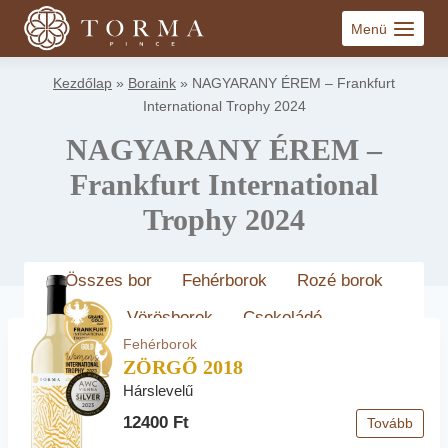
Skip
Menü
to
content
Kezdőlap
»
Boraink
»
NAGYARANY ÉREM – Frankfurt
International Trophy 2024
NAGYARANY ÉREM –
Frankfurt International
Trophy 2024
Összes bor
Fehérborok
Rozé borok
Vörösborok
Csokoládé
Fehérborok
ZÖRGŐ 2018
Hárslevelű
12400 Ft
Tovább