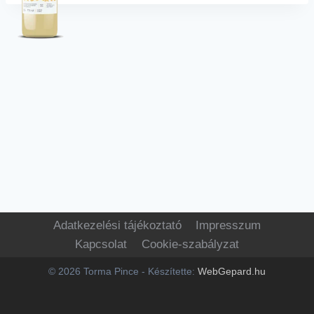
Adatkezelési tájékoztató
Impresszum
Kapcsolat
Cookie-szabályzat
© 2026 Torma Pince - Készítette:
WebGepard.hu